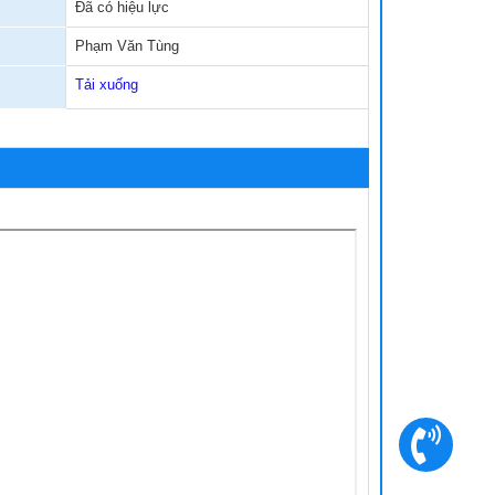
Đã có hiệu lực
Phạm Văn Tùng
h vụ khám chữa bệnh
Tải xuống
dịch vụ phục vụ
Dịch vụ vận chuyển, đưa đón bằng xe cấp cứu
Dịch vụ xông hơi sàn chậu sau sinh