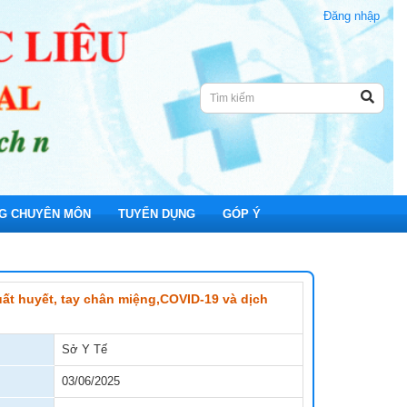
Đăng nhập
G CHUYÊN MÔN
TUYỂN DỤNG
GÓP Ý
t huyết, tay chân miệng,COVID-19 và dịch
nh Viện
Sở Y Tế
03/06/2025