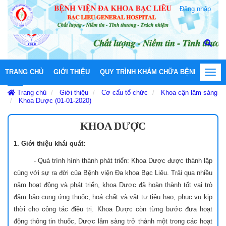
Đăng nhập
TRANG CHỦ
GIỚI THIỆU
QUY TRÌNH KHÁM CHỮA BỆNH
HOẠT
Toggl
navig
Trang chủ
Giới thiệu
Cơ cấu tổ chức
Khoa cận lâm sàng
Khoa Dược (01-01-2020)
KHOA DƯỢC
1. Giới thiệu khái quát:
- Quá trình hình thành phát triển: Khoa Dược được thành lập
cùng với sự ra đời của Bệnh viện Đa khoa Bạc Liêu. Trải qua nhiều
năm hoạt động và phát triển, khoa Dược đã hoàn thành tốt vai trò
đảm bảo cung ứng thuốc, hoá chất và vật tư tiêu hao, phục vụ kịp
thời cho công tác điều trị. Khoa Dược còn từng bước đưa hoạt
động thông tin thuốc, Dược lâm sàng trở thành một trong các hoạt