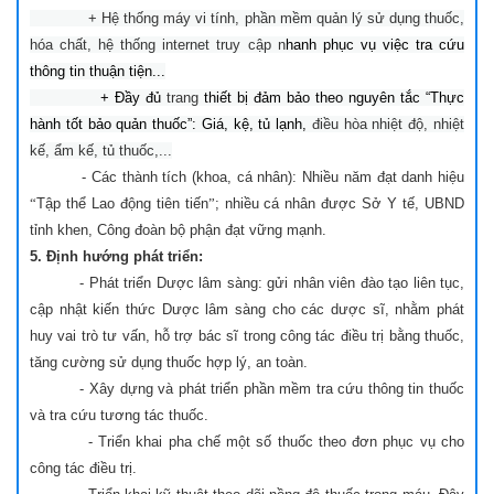
+ Hệ thống máy vi tính, phần mềm quản lý sử dụng thuốc,
hóa chất, hệ thống internet truy cập n
hanh phục vụ việc tra cứu
thông tin thuận tiện...
+ Đầy đủ
trang
thiết bị đảm bảo theo nguyên tắc “Thực
hành tốt bảo quản thuốc”: Giá, kệ, tủ lạnh,
điều hòa nhiệt độ, nhiệt
kế, ẩm kế, tủ thuốc,...
- Các thành tích (khoa, cá nhân): Nhiều năm đạt danh hiệu
“
Tập thể Lao động tiên tiến
”
; nhiều cá nhân được Sở Y tế, UBND
tỉnh khen, Công đoàn bộ phận đạt vững mạnh.
5. Định hướng phát triển:
- Phát triển Dược lâm sàng: gửi nhân viên đào tạo liên tục,
cập nhật kiến thức Dược lâm sàng cho các dược sĩ, nhằm phát
huy vai trò tư vấn, hỗ trợ bác sĩ trong công tác điều trị bằng thuốc,
tăng cường sử dụng thuốc hợp lý, an toàn.
- Xây dựng và phát triển phần mềm tra cứu thông tin thuốc
và tra cứu tương tác thuốc.
- Triển khai pha chế một số thuốc theo đơn phục vụ cho
công tác điều trị.