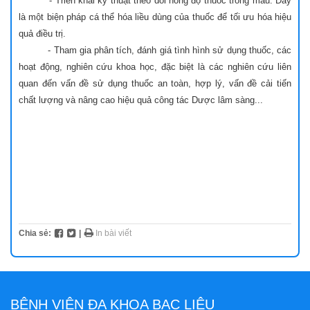
- Triển khai kỹ thuật theo dõi nồng độ thuốc trong máu. Đây
là một biện pháp cá thể hóa liều dùng của thuốc để tối ưu hóa hiệu
quả điều trị.
- Tham gia phân tích, đánh giá tình hình sử dụng thuốc, các
hoạt động, nghiên cứu khoa học, đặc biệt là các nghiên cứu liên
quan đến vấn đề sử dụng thuốc an toàn, hợp lý, vấn đề cải tiến
chất lượng và nâng cao hiệu quả công tác Dược lâm sàng...
Chia sẻ:
|
In bài viết
BỆNH VIỆN ĐA KHOA BẠC LIÊU