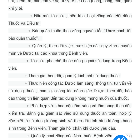
sát, kiểm tra, báo cáo về vật tư y tế tiêu hao (bông, băng, cồn, gạc)
khí y tế.
+ Đầu mối tổ chức, triển khai hoạt động của Hội đồng
Thuốc và Điều trị.
+ Bảo quản thuốc theo đúng nguyên tắc “Thực hành tốt
bảo quản thuốc”.
+ Quản lý, theo dõi việc thực hiện các quy định chuyên
môn về Dược tại các khoa trong Bệnh viện.
+ Tổ chức pha chế thuốc dùng ngoài sử dụng trong Bệnh
viện.
+ Tham gia theo dõi, quản lý kinh phí sử dụng thuốc.
+ Thực hiện công tác Dược lâm sàng, thông tin, tư vấn về
sử dụng thuốc, tham gia công tác cảnh giác Dược, theo dõi, báo
cáo thông tin liên quan đến tác dụng không mong muốn của thuốc.
+ Phối hợp với khoa cận lâm sàng và lâm sàng theo dõi,
kiểm tra, đánh giá, giám sát việc sử dụng thuốc an toàn, hợp lý
đặc biệt là sử dụng kháng sinh và theo dõi tình hình kháng kháng
sinh trong Bệnh viện. Tham gia hội chẩn khi được yêu cầu.
+ Quản lý hoạt động của Nhà thuốc Bệnh viện theo đúng