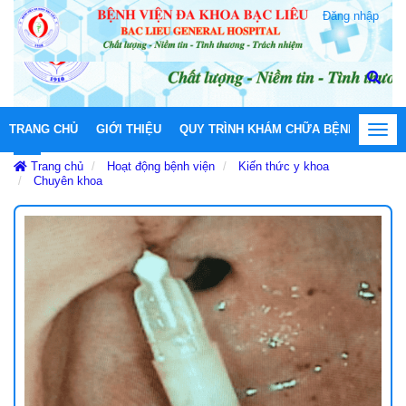
Đăng nhập
TRANG CHỦ
GIỚI THIỆU
QUY TRÌNH KHÁM CHỮA BỆNH
HOẠT
Toggl
navig
Trang chủ
Hoạt động bệnh viện
Kiến thức y khoa
Chuyên khoa