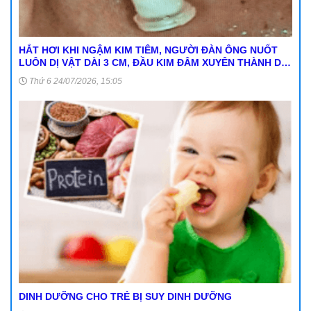
HẮT HƠI KHI NGẬM KIM TIÊM, NGƯỜI ĐÀN ÔNG NUỐT
LUÔN DỊ VẬT DÀI 3 CM, ĐẦU KIM ĐÂM XUYÊN THÀNH DẠ
DÀY
Thứ 6 24/07/2026, 15:05
DINH DƯỠNG CHO TRẺ BỊ SUY DINH DƯỠNG