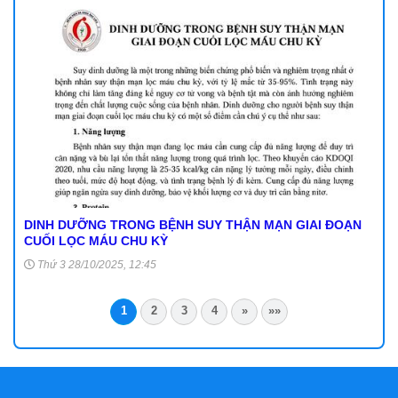
DINH DƯỠNG TRONG BỆNH SUY THẬN MẠN GIAI ĐOẠN
CUỐI LỌC MÁU CHU KỲ
Thứ 3 28/10/2025, 12:45
1
2
3
4
»
»»