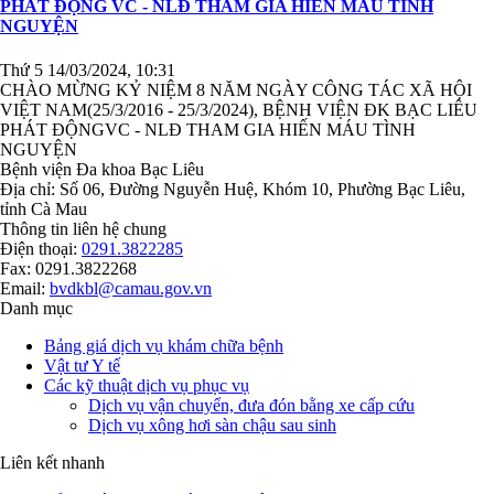
PHÁT ĐỘNG VC - NLĐ THAM GIA HIẾN MÁU TÌNH
NGUYỆN
Thứ 5 14/03/2024, 10:31
CHÀO MỪNG KỶ NIỆM 8 NĂM NGÀY CÔNG TÁC XÃ HỘI
VIỆT NAM(25/3/2016 - 25/3/2024), BỆNH VIỆN ĐK BẠC LIÊU
PHÁT ĐỘNGVC - NLĐ THAM GIA HIẾN MÁU TÌNH
NGUYỆN
Bệnh viện Đa khoa Bạc Liêu
Địa chỉ: Số 06, Đường Nguyễn Huệ, Khóm 10, Phường Bạc Liêu,
tỉnh Cà Mau
Thông tin liên hệ chung
Điện thoại:
0291.3822285
Fax: 0291.3822268
Email:
bvdkbl@camau.gov.vn
Danh mục
Bảng giá dịch vụ khám chữa bệnh
Vật tư Y tế
Các kỹ thuật dịch vụ phục vụ
Dịch vụ vận chuyển, đưa đón bằng xe cấp cứu
Dịch vụ xông hơi sàn chậu sau sinh
Liên kết nhanh