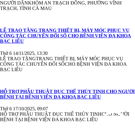
NGƯỜI DÂNKHÓM AN TRẠCH ĐÔNG, PHƯỜNG VĨNH
TRẠCH, TỈNH CÀ MAU
LỄ TRAO TẶNG TRANG THIẾT BỊ, MÁY MÓC PHỤC VỤ
CÔNG TÁC CHUYỂN ĐỔI SỐ CHO BỆNH VIỆN ĐA KHOA
BẠC LIÊU
Thứ 6 14/11/2025, 13:30
LỄ TRAO TẶNGTRANG THIẾT BỊ, MÁY MÓC PHỤC VỤ
CÔNG TÁC CHUYỂN ĐỔI SỐCHO BỆNH VIỆN ĐA KHOA
BẠC LIÊU
HỖ TRỢ PHẪU THUẬT ĐỤC THỂ THỦY TINH CHO NGƯỜI
BỆNH TẠI BỆNH VIỆN ĐA KHOA BẠC LIÊU
Thứ 6 17/10/2025, 09:07
HỖ TRỢ PHẪU THUẬT ĐỤC THỂ THỦY TINHCHO NGƯỜI
BỆNH TẠI BỆNH VIỆN ĐA KHOA BẠC LIÊU