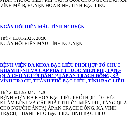
PHÁT THUỐC MIỄN PHÍ, TẶNG QUÀ CHO NGƯỜI DÂNXÃ
VĨNH MỸ B, HUYỆN HÒA BÌNH, TỈNH BẠC LIÊU
NGÀY HỘI HIẾN MÁU TÌNH NGUYỆN
Thứ 4 15/01/2025, 20:30
NGÀY HỘI HIẾN MÁU TÌNH NGUYỆN
BỆNH VIỆN ĐA KHOA BẠC LIÊU PHỐI HỢP TỔ CHỨC
KHÁM BỆNH VÀ CẤP PHÁT THUỐC MIỄN PHÍ, TẶNG
QUÀ CHO NGƯỜI DÂN TẠI ẤP AN TRẠCH ĐÔNG, XÃ
VĨNH TRẠCH, THÀNH PHỐ BẠC LIÊU, TỈNH BẠC LIÊU
Thứ 2 30/12/2024, 14:26
BỆNH VIỆN ĐA KHOA BẠC LIÊU PHỐI HỢP TỔ CHỨC
KHÁM BỆNHVÀ CẤP PHÁT THUỐC MIỄN PHÍ, TẶNG QUÀ
CHO NGƯỜI DÂNTẠI ẤP AN TRẠCH ĐÔNG, XÃ VĨNH
TRẠCH, THÀNH PHỐ BẠC LIÊU,TỈNH BẠC LIÊU