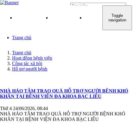
Đăng nhập
Toggle
TRANG CHỦ
GIỚI THIỆU
QUY TRÌNH KHÁM C
navigation
Trang chủ
Trang chủ
Hoạt động bệnh viện
Công tác xã hội
Hỗ trợ người bệnh
NHÀ HẢO TÂM TRAO QUÀ HỖ TRỢ NGƯỜI BỆNH KHÓ
KHĂN TẠI BỆNH VIỆN ĐA KHOA BẠC LIÊU
Thứ 4 24/06/2026, 08:44
NHÀ HẢO TÂM TRAO QUÀ HỖ TRỢ NGƯỜI BỆNH KHÓ
KHĂN TẠI BỆNH VIỆN ĐA KHOA BẠC LIÊU