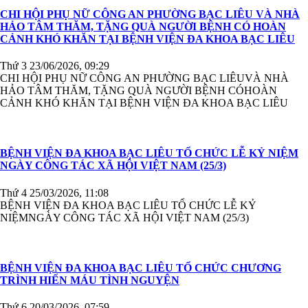
CHI HỘI PHỤ NỮ CÔNG AN PHƯỜNG BẠC LIÊU VÀ NHÀ
HẢO TÂM THĂM, TẶNG QUÀ NGƯỜI BỆNH CÓ HOÀN
CẢNH KHÓ KHĂN TẠI BỆNH VIỆN ĐA KHOA BẠC LIÊU
Thứ 3 23/06/2026, 09:29
CHI HỘI PHỤ NỮ CÔNG AN PHƯỜNG BẠC LIÊUVÀ NHÀ
HẢO TÂM THĂM, TẶNG QUÀ NGƯỜI BỆNH CÓHOÀN
CẢNH KHÓ KHĂN TẠI BỆNH VIỆN ĐA KHOA BẠC LIÊU
BỆNH VIỆN ĐA KHOA BẠC LIÊU TỔ CHỨC LỄ KỶ NIỆM
NGÀY CÔNG TÁC XÃ HỘI VIỆT NAM (25/3)
Thứ 4 25/03/2026, 11:08
BỆNH VIỆN ĐA KHOA BẠC LIÊU TỔ CHỨC LỄ KỶ
NIỆMNGÀY CÔNG TÁC XÃ HỘI VIỆT NAM (25/3)
BỆNH VIỆN ĐA KHOA BẠC LIÊU TỔ CHỨC CHƯƠNG
TRÌNH HIẾN MÁU TÌNH NGUYỆN
Thứ 6 20/03/2026, 07:59