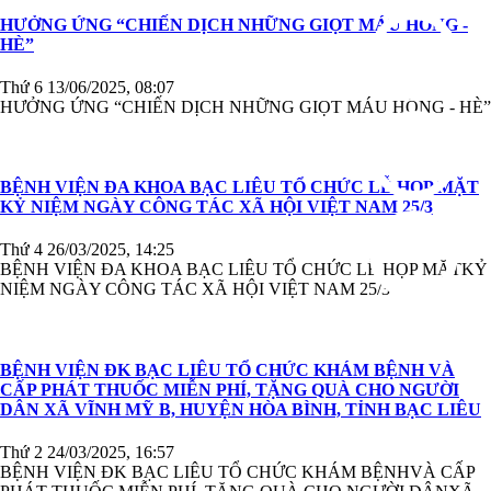
HƯỞNG ỨNG “CHIẾN DỊCH NHỮNG GIỌT MÁU HỒNG -
HÈ”
Thứ 6 13/06/2025, 08:07
HƯỞNG ỨNG “CHIẾN DỊCH NHỮNG GIỌT MÁU HỒNG - HÈ”
BỆNH VIỆN ĐA KHOA BẠC LIÊU TỔ CHỨC LỄ HỌP MẶT
KỶ NIỆM NGÀY CÔNG TÁC XÃ HỘI VIỆT NAM 25/3
Thứ 4 26/03/2025, 14:25
BỆNH VIỆN ĐA KHOA BẠC LIÊU TỔ CHỨC LỄ HỌP MẶTKỶ
NIỆM NGÀY CÔNG TÁC XÃ HỘI VIỆT NAM 25/3
BỆNH VIỆN ĐK BẠC LIÊU TỔ CHỨC KHÁM BỆNH VÀ
CẤP PHÁT THUỐC MIỄN PHÍ, TẶNG QUÀ CHO NGƯỜI
DÂN XÃ VĨNH MỸ B, HUYỆN HÒA BÌNH, TỈNH BẠC LIÊU
Thứ 2 24/03/2025, 16:57
BỆNH VIỆN ĐK BẠC LIÊU TỔ CHỨC KHÁM BỆNHVÀ CẤP