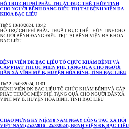
HỖ TRỢ CHI PHÍ PHẪU THUẬT ĐỤC THỂ THỦY TINH
CHO NGƯỜI BỆNH ĐANG ĐIỀU TRỊ TẠI BỆNH VIỆN ĐA
KHOA BẠC LIÊU
Thứ 5 10/10/2024, 10:42
HỖ TRỢ CHI PHÍ PHẪU THUẬT ĐỤC THỂ THỦY TINHCHO
NGƯỜI BỆNH ĐANG ĐIỀU TRỊ TẠI BỆNH VIỆN ĐA KHOA
BẠC LIÊU
BỆNH VIỆN ĐK BẠC LIÊU TỔ CHỨC KHÁM BỆNH VÀ
CẤP PHÁT THUỐC MIỄN PHÍ, TẶNG QUÀ CHO NGƯỜI
DÂN XÃ VĨNH MỸ B, HUYỆN HÒA BÌNH, TỈNH BẠC LIÊU
Thứ 2 25/03/2024, 11:01
BỆNH VIỆN ĐK BẠC LIÊU TỔ CHỨC KHÁM BỆNHVÀ CẤP
PHÁT THUỐC MIỄN PHÍ, TẶNG QUÀ CHO NGƯỜI DÂNXÃ
VĨNH MỸ B, HUYỆN HÒA BÌNH, TỈNH BẠC LIÊU
CHÀO MỪNG KỶ NIỆM 8 NĂM NGÀY CÔNG TÁC XÃ HỘI
VIỆT NAM (25/3/2016 - 25/3/2024), BỆNH VIỆN ĐK BẠC LIÊU