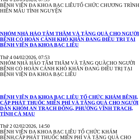
BỆNH VIỆN ĐA KHOA BẠC LIÊUTỔ CHỨC CHƯƠNG TRÌNH
HIẾN MÁU TÌNH NGUYỆN
NHÓM NHÀ HẢO TÂM THĂM VÀ TẶNG QUÀ CHO NGƯỜI
BỆNH CÓ HOÀN CẢNH KHÓ KHĂN ĐANG ĐIỀU TRỊ TẠI
BỆNH VIỆN ĐA KHOA BẠC LIÊU
Thứ 4 04/02/2026, 07:53
NHÓM NHÀ HẢO TÂM THĂM VÀ TẶNG QUÀCHO NGƯỜI
BỆNH CÓ HOÀN CẢNH KHÓ KHĂN ĐANG ĐIỀU TRỊ TẠI
BỆNH VIỆN ĐA KHOA BẠC LIÊU
BỆNH VIỆN ĐA KHOA BẠC LIÊU TỔ CHỨC KHÁM BỆNH,
CẤP PHÁT THUỐC MIỄN PHÍ VÀ TẶNG QUÀ CHO NGƯỜI
DÂN KHÓM AN TRẠCH ĐÔNG, PHƯỜNG VĨNH TRẠCH,
TỈNH CÀ MAU
Thứ 2 02/02/2026, 14:50
BỆNH VIỆN ĐA KHOA BẠC LIÊU TỔ CHỨC KHÁM
BỆNH,CẤP PHÁT THUỐC MIỄN PHÍ VÀ TẶNG QUÀ CHO