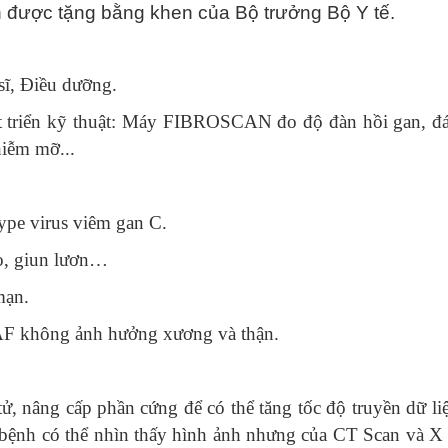
ợc tặng bằng khen của Bộ trưởng Bộ Y tế.
ĩ, Điều dưỡng.
riển kỹ thuật: Máy FIBROSCAN đo độ đàn hồi gan, đán
hiễm mỡ...
 virus viêm gan C.
, giun lươn…
mạn.
AF không ảnh hưởng xương và thận.
âng cấp phần cứng để có thể tăng tốc độ truyền dữ liệ
 bệnh có thể nhìn thấy hình ảnh nhưng của CT Scan và X