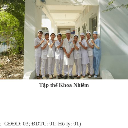
ấp cứu (20-01-2021)
Tập thể Khoa Nhiễm
; CĐĐD: 03; ĐDTC: 01; Hộ lý: 01)