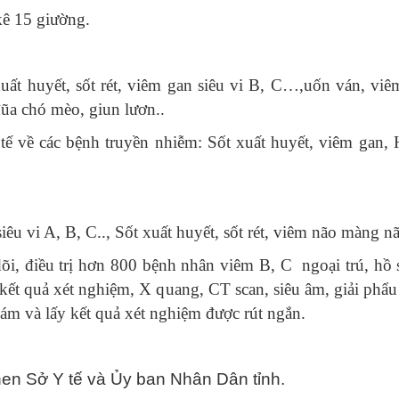
 15 giường.
uyết, sốt rét, viêm gan siêu vi B, C…,uốn ván, viêm 
đũa chó mèo, giun lươn..
 tế về các bệnh truyền nhiễm: Sốt xuất huyết, viêm gan,
i A, B, C.., Sốt xuất huyết, sốt rét, viêm não màng não
iều trị hơn 800 bệnh nhân viêm B, C ngoại trú, hồ sơ
c kết quả xét nghiệm, X quang, CT scan, siêu âm, giải phẩ
ám và lấy kết quả xét nghiệm được rút ngắn.
Sở Y tế và Ủy ban Nhân Dân tỉnh.