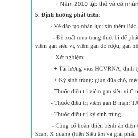
+ Năm 2010 tập thể và cá nhân đư
5. Định hướng phát triển
:
- Về đào tạo nhân lực: xin thêm Bác s
- Đề xuất mua trang thiết bị để phát t
viêm gan siêu vi, viêm gan do rượu, gan n
- Xét nghiệm:
+ Tải lượng vius HCVRNA, định type
+ Ký sinh trùng: giun đũa chó, mèo
- Thuốc điều trị viêm gan siêu vi C 
- Thuốc điều trị viêm gan B mạn: T
- Thuốc điều trị ký sinh trùng
- Củng cố hoàn thiện bệnh án điện tử, n
Scan, X quang (hiện Siêu âm và giải phẩu