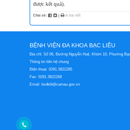
được kết quả).
Chia sẻ:
|
In bài viết
BỆNH VIỆN ĐA KHOA BẠC LIÊU
Địa chỉ: Số 06, Đường Nguyễn Huệ, Khóm 10, Phường Bạc
Thông tin liên hệ chung
Điện thoại:
0291.3822285
Fax: 0291.3822268
Email:
bvdkbl@camau.gov.vn