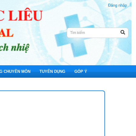
Đăng nhập
G CHUYÊN MÔN
TUYỂN DỤNG
GÓP Ý
nh Viện