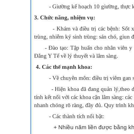
- Giường kế hoạch 10 giường, thực kê
3. Chức năng, nhiệm vụ:
- Khám và điều trị các bệnh: Sốt xuất h
trùng, nhiễm ký sinh trùng: sán chó, giun 
- Đào tạo: Tập huấn cho nhân viên y
Đẳng Y Tế về lý thuyết và lâm sàng.
4. Các thế mạnh khoa:
- Về chuyên môn: điều trị viêm gan siêu v
- Hiện khoa đã đang quản lý,theo dõi, đ
tính kết nối với các khoa cận lâm sàng: cá
nhanh chóng rõ ràng, đầy đủ. Quy trình kh
- Các thành tích nổi bật:
+ Nhiều năm liền được bằng khen 