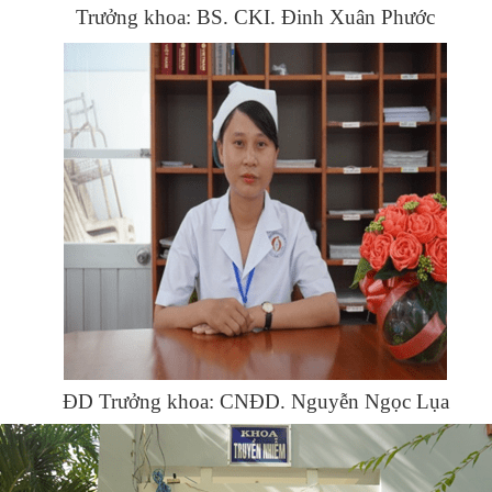
Trưởng khoa: BS. CKI. Đinh Xuân Phước
ai mũi họng (26-02-2021)
i Tiết Nội Thận
ng Bướu (01-01-2020)
ản (06/9/2020)
hi (01-01-2020)
TGM-HS (13-08-2025)
ăng Hàm Mặt (01-01-2020)
ắt (06/9/2020)
ĐD Trưởng khoa: CNĐD. Nguyễn Ngọc Lụa
goại CT-CH(11/06/2022)
goại Tổng Hợp (06/9/2020)