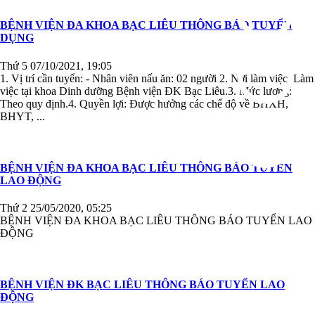
BỆNH VIỆN ĐA KHOA BẠC LIÊU THÔNG BÁO TUYỂN
DỤNG
Thứ 5 07/10/2021, 19:05
1. Vị trí cần tuyển: - Nhân viên nấu ăn: 02 người 2. Nơi làm việc: Làm
việc tại khoa Dinh dưỡng Bệnh viện ĐK Bạc Liêu.3. Mức lương:
Theo quy định.4. Quyền lợi: Được hưởng các chế độ về BHXH,
BHYT, ...
BỆNH VIỆN ĐA KHOA BẠC LIÊU THÔNG BÁO TUYỂN
LAO ĐỘNG
Thứ 2 25/05/2020, 05:25
BỆNH VIỆN ĐA KHOA BẠC LIÊU THÔNG BÁO TUYỂN LAO
ĐỘNG
BỆNH VIỆN ĐK BẠC LIÊU THÔNG BÁO TUYỂN LAO
ĐỘNG