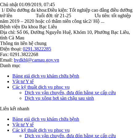
Chủ nhật 01/09/2019, 07:45
1/ Điều dưỡng đa khoa:Điều kiện: Tốt nghiệp cao đẵng điều dưỡng
trở lên Tuổi đời: từ 21-25 Ưu tiên: tốt nghiệp
năm 2019 – 2020 hoặc có thâm niên công tác2/ Hộ ...
Bệnh viện Đa khoa Bạc Liêu
Địa chỉ: Số 06, Đường Nguyễn Huệ, Khóm 10, Phường Bạc Liêu,
tỉnh Cà Mau
Thông tin liên hệ chung
Điện thoại:
0291.3822285
Fax: 0291.3822268
Email:
bvdkbl@camau.gov.vn
Danh mục
Bảng giá dịch vụ khám chữa bệnh
Vật tư Y tế
Các kỹ thuật dịch vụ phục vụ
Dịch vụ vận chuyển, đưa đón bằng xe cấp cứu
Dịch vụ xông hơi sàn chậu sau sinh
Liên kết nhanh
Bảng giá dịch vụ khám chữa bệnh
Vật tư Y tế
Các kỹ thuật dịch vụ phục vụ
Dịch vụ vận chuyển, đưa đón bằng xe cấp cứu