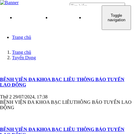
Đăng nhập
Toggle
TRANG CHỦ
GIỚI THIỆU
QUY TRÌNH KHÁM C
navigation
Trang chủ
Trang chủ
Tuyển Dụng
BỆNH VIỆN ĐA KHOA BẠC LIÊU THÔNG BÁO TUYỂN
LAO ĐỘNG
Thứ 2 29/07/2024, 17:38
BỆNH VIỆN ĐA KHOA BẠC LIÊUTHÔNG BÁO TUYỂN LAO
ĐỘNG
BỆNH VIỆN ĐA KHOA BẠC LIÊU THÔNG BÁO TUYỂN