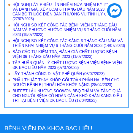
HỘI NGHỊ LẤY PHIẾU TÍN NHIỆM NỬA NHIỆM KỲ 2020-2025
VÀ ĐÁNH GIÁ, XẾP LOẠI 6 THÁNG ĐẦU NĂM 2023 ĐỐI VỚI
CÁN BỘ THUỘC DIỆN BAN THƯỜNG VỤ TỈNH ỦY QUẢN LÝ
(27/07/2023)
HỘI NGHỊ SƠ KẾT CÔNG TÁC BỆNH VIỆN 6 THÁNG ĐẦU
NĂM VÀ PHƯƠNG HƯỚNG NHIỆM VỤ 6 THÁNG CUỐI NĂM
2023
(19/07/2023)
HỘI NGHỊ SƠ KẾT CÔNG TÁC ĐẢNG 6 THÁNG ĐẦU NĂM VÀ
TRIỂN KHAI NHIỆM VỤ 6 THÁNG CUỐI NĂM 2023
(14/07/2023)
BÁO CÁO TỰ KIỂM TRA, ĐÁNH GIÁ CHẤT LƯỢNG BỆNH
VIỆN 06 THÁNG ĐẦU NĂM 2023
(11/07/2023)
TẬP HUẤN QUẢN LÝ CHẤT LƯỢNG BỆNH VIỆN BỆNH VIỆN
ĐK BẠC LIÊU NĂM 2023
(07/07/2023)
LẤY THÀNH CÔNG DỊ VẬT PHẾ QUẢN
(06/07/2023)
PHẪU THUẬT THAY KHỚP GỐI TOÀN PHẦN HAI BÊN CHO
NGƯỜI BỆNH BỊ THOÁI HÓA KHỚP NẶNG
(28/04/2023)
BUFFET LẨU NƯỚNG SOOWON BBQ THĂM VÀ TẶNG QUÀ
CHO NGƯỜI BỆNH CÓ HOÀN CẢNH KHÓ KHĂN ĐANG ĐIỀU
TRỊ TẠI BỆNH VIỆN ĐK BẠC LIÊU
(17/04/2023)
BỆNH VIỆN ĐA KHOA BẠC LIÊU