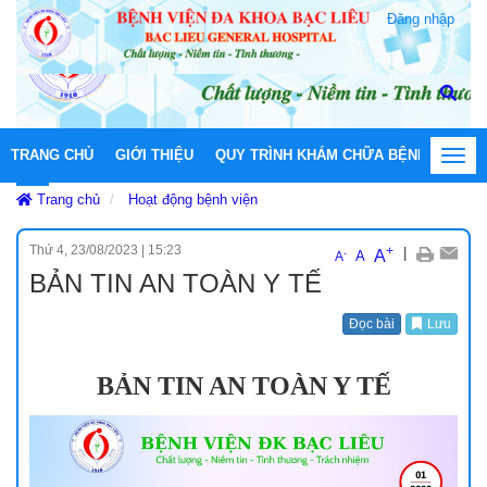
Đăng nhập
TRANG CHỦ
GIỚI THIỆU
QUY TRÌNH KHÁM CHỮA BỆNH
HOẠT
Toggl
navig
Trang chủ
Hoạt động bệnh viện
Thứ 4, 23/08/2023
|
15:23
+
|
A
-
A
A
BẢN TIN AN TOÀN Y TẾ
Đọc bài
Lưu
BẢN TIN AN TOÀN Y TẾ