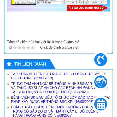
Tổng số điểm của bài viết là:
0
trong
0
đánh giá
Click để đánh giá bài viết
TIN LIÊN QUAN
TẬP HUẤN NGHIÊN CỨU KHOA HỌC CƠ BẢN CHO BÁC SĨ-
ĐIỀU DƯỠNG
(21/08/2023)
TRUNG TÂM ANH NGỮ BÉ THÔNG MINH BBSMART THĂM
VÀ TẶNG 150 SUẤT ĂN CHO CÁC BỆNH NHI ĐANG ĐIỀU TRỊ
TẠI BỆNH VIỆN ĐA KHOA BẠC LIÊU
(16/08/2023)
BỆNH VIỆN ĐK BẠC LIÊU TỔ CHỨC LỚP ĐÀO TẠO PHƯƠNG
PHÁP XÂY DỰNG HỆ THỐNG BSC-KPI
(16/08/2023)
PHẪU THUẬT THÀNH CÔNG MỘT TRƯỜNG HỢP NHIỄM
TRÙNG CỔ SÂU DO DỊ VẬT MẢNH CÂY BỊ BỎ QUÊN 1
THÁNG TRONG VÙNG CỔ
(08/08/2023)