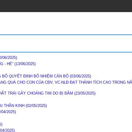
ấp cứu (20-01-2021)
0/06/2025)
G - HÈ”
(13/06/2025)
G BỐ QUYẾT ĐỊNH BỔ NHIỆM CÁN BỘ
(03/06/2025)
NG QUÀ CHO CON CỦA CĐV, VC-NLĐ ĐẠT THÀNH TÍCH CAO TRONG NĂM 
HẤT TRÁI GÂY CHOÁNG TIM DO BỊ ĐÂM
(23/05/2025)
ẠI THẦN KINH
(02/05/2025)
/04/2025)
5)
/04/2025)