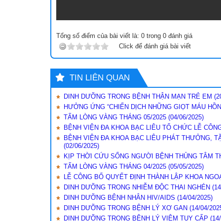
Khoa C
Tổng số điểm của bài viết là:
0
trong
0
đánh giá
Click để đánh giá bài viết
TIN LIÊN QUAN
DINH DƯỠNG TRONG BỆNH THẬN MẠN TRẺ EM
(2
HƯỞNG ỨNG “CHIẾN DỊCH NHỮNG GIỌT MÁU HỒN
TẤM LÒNG VÀNG THÁNG 05/2025
(04/06/2025)
BỆNH VIỆN ĐA KHOA BẠC LIÊU TỔ CHỨC LỄ CÔN
BỆNH VIỆN ĐA KHOA BẠC LIÊU PHÁT THƯỞNG, TẶ
(02/06/2025)
KỊP THỜI CỨU SỐNG NGƯỜI BỆNH THỦNG TÂM T
TẤM LÒNG VÀNG THÁNG 04/2025
(05/05/2025)
LỄ CÔNG BỐ QUYẾT ĐỊNH THÀNH LẬP KHOA NGO
DINH DƯỠNG TRONG NHIỄM ĐỘC THAI NGHÉN
(14
DINH DƯỠNG BỆNH NHÂN HIV/AIDS
(14/04/2025)
DINH DƯỠNG TRONG BỆNH LÝ XƠ GAN
(14/04/202
DINH DƯỠNG TRONG BỆNH LÝ VIÊM TỤY CẤP
(14