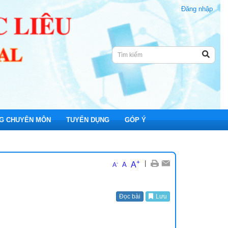
Đăng nhập
G CHUYÊN MÔN
TUYỂN DỤNG
GÓP Ý
+
|
A
-
A
A
nh Viện
Đọc bài
Lưu