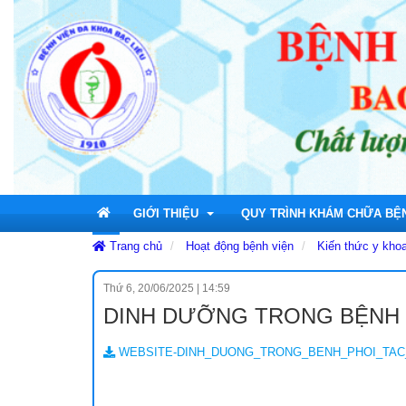
GIỚI THIỆU
QUY TRÌNH KHÁM CHỮA BỆ
Trang chủ
Hoạt động bệnh viện
Kiến thức y kho
Thứ 6, 20/06/2025
|
14:59
Tổng quan
Lịch sử hình thành
Khám bệnh có bảo hiểm y t
DINH DƯỠNG TRONG BỆNH 
Cơ cấu tổ chức
Tầm nhìn và Sứ mệnh
Sơ đồ tổ chức
Khám bệnh không có bảo hi
WEBSITE-DINH_DUONG_TRONG_BENH_PHOI_TAC_
Tổ chức đoàn thể chính trị
Giá trị cốt lõi
Ban giám đốc
Đảng bộ cơ sở Bệnh viện đa k
Khám bệnh theo yêu cầu
Ch