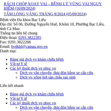
RÁCH CHÓP XOAY VAI – BỆNH LÝ VÙNG VAI NGUY
HIỂM
(16/09/2024)
TẤM LÒNG VÀNG THÁNG 8/2024
(05/09/2024)
Bệnh viện Đa khoa Bạc Liêu
Địa chỉ: Số 06, Đường Nguyễn Huệ, Khóm 10, Phường Bạc Liêu,
tỉnh Cà Mau
Thông tin liên hệ chung
Điện thoại:
0291.3822285
Fax: 0291.3822268
Email:
bvdkbl@camau.gov.vn
Danh mục
Bảng giá dịch vụ khám chữa bệnh
Vật tư Y tế
Các kỹ thuật dịch vụ phục vụ
Dịch vụ vận chuyển, đưa đón bằng xe cấp cứu
Dịch vụ xông hơi sàn chậu sau sinh
Liên kết nhanh
Bảng giá dịch vụ khám chữa bệnh
Vật tư Y tế
Các kỹ thuật dịch vụ phục vụ
Dịch vụ vận chuyển, đưa đón bằng xe cấp cứu