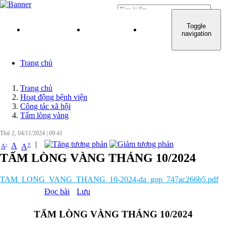
Đăng nhập
Toggle
TRANG CHỦ
GIỚI THIỆU
QUY TRÌNH KHÁM C
navigation
Trang chủ
Trang chủ
Hoạt động bệnh viện
Công tác xã hội
Tấm lòng vàng
Thứ 2, 04/11/2024
|
09:41
|
+
-
A
A
A
TẤM LÒNG VÀNG THÁNG 10/2024
TAM_LONG_VANG_THANG_10-2024-da_gop_747ac266b5.pdf
Đọc bài
Lưu
TẤM LÒNG VÀNG THÁNG 10/2024