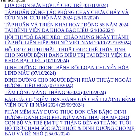
LỰA CHỌN SỮA HỢP LÝ CHO TRẺ
(01/11/2024)
TẬP HUẤN CÔNG TÁC PHÒNG CHÁY CHỮA CHÁY VÀ
CỨU NẠN, CỨU HỘ NĂM 2024
(25/10/2024)
TẬP HUẤN VÀ TRIỂN KHAI HOẠT ĐỘNG 5S NĂM 2024
TẠI BỆNH VIỆN ĐA KHOA BẠC LIÊU
(24/10/2024)
HỘI THI "ĐỖ BÁNH XÈO" CHÀO MỪNG NGÀY THÀNH
LẬP HỘI LIÊN HIỆP PHỤ NỮ VIỆT NAM 20/10
(22/10/2024)
HỖ TRỢ CHI PHÍ PHẪU THUẬT ĐỤC THỂ THỦY TINH
CHO NGƯỜI BỆNH ĐANG ĐIỀU TRỊ TẠI BỆNH VIỆN ĐA
KHOA BẠC LIÊU
(10/10/2024)
DINH DƯỠNG TRONG BỆNH RỐI LOẠN CHUYỂN HÓA
LIPID MÁU
(07/10/2024)
DINH DƯỠNG CHO NGƯỜI BỆNH PHẪU THUẬT NGOÀI
ĐƯỜNG TIÊU HÓA
(07/10/2024)
TẤM LÒNG VÀNG THÁNG 9/2024
(03/10/2024)
BÁO CÁO TỰ KIỂM TRA, ĐÁNH GIÁ CHẤT LƯỢNG BỆNH
VIỆN QUÝ III NĂM 2024
(25/09/2024)
PHẦN MỀM XÂY DỰNG THỰC ĐƠN CÂN BẰNG DINH
DƯỠNG DÀNH CHO PHỤ NỮ MANG THAI, BÀ MẸ CHO
CON BÚ VÀ TRẺ EM TỪ 7 THÁNG ĐẾN 60 THÁNG TUỔI
HỖ TRỢ CHĂM SÓC SỨC KHỎE & DINH DƯỠNG CHO MẸ
BẦU VÀ BÉ NHỎ
(25/09/2024)