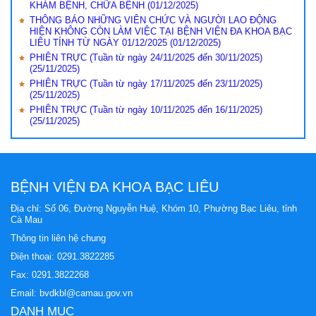
KHÁM BỆNH, CHỮA BỆNH
(01/12/2025)
THÔNG BÁO NHỮNG VIÊN CHỨC VÀ NGƯỜI LAO ĐỘNG
HIỆN KHÔNG CÒN LÀM VIỆC TẠI BỆNH VIỆN ĐA KHOA BẠC
LIÊU TÍNH TỪ NGÀY 01/12/2025
(01/12/2025)
PHIÊN TRỰC (Tuần từ ngày 24/11/2025 đến 30/11/2025)
(25/11/2025)
PHIÊN TRỰC (Tuần từ ngày 17/11/2025 đến 23/11/2025)
(25/11/2025)
PHIÊN TRỰC (Tuần từ ngày 10/11/2025 đến 16/11/2025)
(25/11/2025)
BỆNH VIỆN ĐA KHOA BẠC LIÊU
Địa chỉ: Số 06, Đường Nguyễn Huệ, Khóm 10, Phường Bạc Liêu, tỉnh
Cà Mau
Thông tin liên hệ chung
Điện thoại:
0291.3822285
Fax: 0291.3822268
Email:
bvdkbl@camau.gov.vn
DANH MỤC