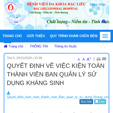
Đăng nhập
TRANG CHỦ
GIỚI THIỆU
QUY TRÌNH KHÁM CHỮA BỆNH
HOẠT
Toggl
navig
Trang chủ
THÔNG TIN
Thông tin thuốc
Thứ 5, 25/12/2025
|
15:08
+
|
A
-
A
A
QUYẾT ĐỊNH VỀ VIỆC KIỆN TOÀN
THÀNH VIÊN BAN QUẢN LÝ SỬ
DỤNG KHÁNG SINH
Quyet_dinh_kien_toan_thanh_vien_Ban_quan_ly_su_dung_khang_sinh_
Đọc bài
Lưu