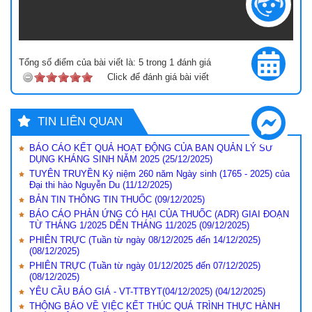
Tổng số điểm của bài viết là:
5
trong
1
đánh giá
Click để đánh giá bài viết
TIN LIÊN QUAN
BÁO CÁO KẾT QUẢ HOẠT ĐỘNG CỦA BAN QUẢN LÝ SỬ
DỤNG KHÁNG SINH NĂM 2025
(25/12/2025)
TUYÊN TRUYỀN Kỷ niệm 260 năm Ngày sinh (1765 - 2025) của
Đại thi hào Nguyễn Du
(11/12/2025)
BẢN TIN THÔNG TIN THUỐC
(09/12/2025)
BÁO CÁO PHẢN ỨNG CÓ HẠI CỦA THUỐC (ADR) GIAI ĐOẠN
TỪ THÁNG 1/2025 DẾN THÁNG 11/2025
(09/12/2025)
PHIÊN TRỰC (Tuần từ ngày 08/12/2025 đến 14/12/2025)
(08/12/2025)
PHIÊN TRỰC (Tuần từ ngày 01/12/2025 đến 07/12/2025)
(08/12/2025)
YÊU CẦU BÁO GIÁ - VT-TTBYT(04/12/2025)
(04/12/2025)
THÔNG BÁO VỀ VIỆC KẾT THÚC QUÁ TRÌNH THỰC HÀNH