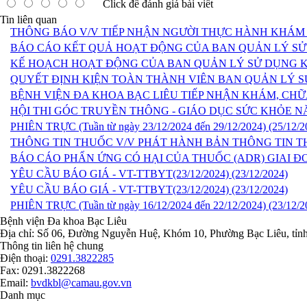
Click để đánh giá bài viết
Tin liên quan
THÔNG BÁO V/V TIẾP NHẬN NGƯỜI THỰC HÀNH KHÁM
BÁO CÁO KẾT QUẢ HOẠT ĐỘNG CỦA BAN QUẢN LÝ SỬ
KẾ HOẠCH HOẠT ĐỘNG CỦA BAN QUẢN LÝ SỬ DỤNG K
QUYẾT ĐỊNH KIỆN TOÀN THÀNH VIÊN BAN QUẢN LÝ 
BỆNH VIỆN ĐA KHOA BẠC LIÊU TIẾP NHẬN KHÁM, CH
HỘI THI GÓC TRUYỀN THÔNG - GIÁO DỤC SỨC KHỎE N
PHIÊN TRỰC (Tuần từ ngày 23/12/2024 đến 29/12/2024)
(25/12/2
THÔNG TIN THUỐC V/V PHÁT HÀNH BẢN THÔNG TIN T
BÁO CÁO PHẨN ỨNG CÓ HẠI CỦA THUỐC (ADR) GIAI ĐO
YÊU CẦU BÁO GIÁ - VT-TTBYT(23/12/2024)
(23/12/2024)
YÊU CẦU BÁO GIÁ - VT-TTBYT(23/12/2024)
(23/12/2024)
PHIÊN TRỰC (Tuần từ ngày 16/12/2024 đến 22/12/2024)
(23/12/2
Bệnh viện Đa khoa Bạc Liêu
Địa chỉ: Số 06, Đường Nguyễn Huệ, Khóm 10, Phường Bạc Liêu, tỉ
Thông tin liên hệ chung
Điện thoại:
0291.3822285
Fax: 0291.3822268
Email:
bvdkbl@camau.gov.vn
Danh mục