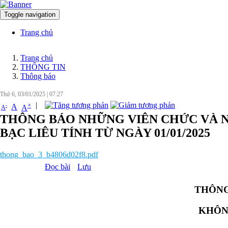
Toggle navigation
Trang chủ
Trang chủ
THÔNG TIN
Thông báo
Thứ 6, 03/01/2025
|
07:27
|
+
-
A
A
A
THÔNG BÁO NHỮNG VIÊN CHỨC VÀ N
BẠC LIÊU TÍNH TỪ NGÀY 01/01/2025
thong_bao_3_b4806d02f8.pdf
Đọc bài
Lưu
THÔNG
KHÔN