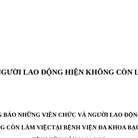
GƯỜI LAO ĐỘNG HIỆN KHÔNG CÒN L
 BÁO NHỮNG VIÊN CHỨC VÀ NGƯỜI LAO ĐỘN
G CÒN LÀM VIỆC
TẠI BỆNH VIỆN ĐA KHOA BẠ