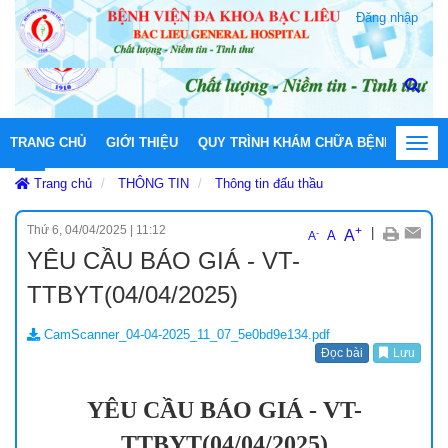
Đăng nhập
TRANG CHỦ
GIỚI THIỆU
QUY TRÌNH KHÁM CHỮA BỆNH
HOẠT
Toggl
navig
Trang chủ
THÔNG TIN
Thông tin đấu thầu
Thứ 6, 04/04/2025
|
11:12
+
|
A
-
A
A
YÊU CẦU BÁO GIÁ - VT-
TTBYT(04/04/2025)
CamScanner_04-04-2025_11_07_5e0bd9e134.pdf
Đọc bài
Lưu
YÊU CẦU BÁO GIÁ - VT-
TTBYT(04/04/2025)