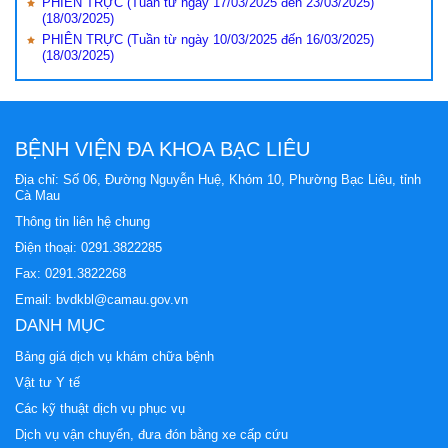
PHIÊN TRỰC (Tuần từ ngày 17/03/2025 đến 23/03/2025)
(18/03/2025)
PHIÊN TRỰC (Tuần từ ngày 10/03/2025 đến 16/03/2025)
(18/03/2025)
BỆNH VIỆN ĐA KHOA BẠC LIÊU
Địa chỉ: Số 06, Đường Nguyễn Huệ, Khóm 10, Phường Bạc Liêu, tỉnh
Cà Mau
Thông tin liên hệ chung
Điện thoại:
0291.3822285
Fax: 0291.3822268
Email:
bvdkbl@camau.gov.vn
DANH MỤC
Bảng giá dịch vụ khám chữa bệnh
Vật tư Y tế
Các kỹ thuật dịch vụ phục vụ
Dịch vụ vận chuyển, đưa đón bằng xe cấp cứu