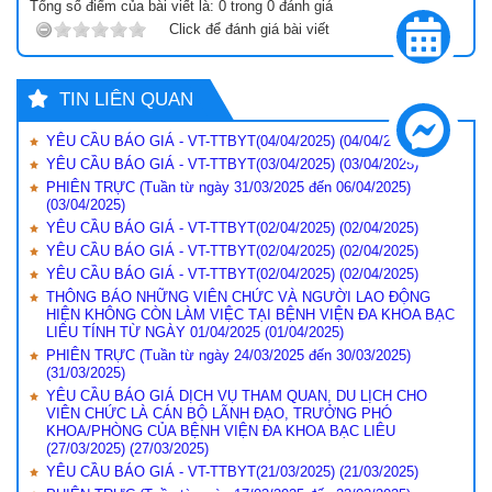
Tổng số điểm của bài viết là:
0
trong
0
đánh giá
Click để đánh giá bài viết
TIN LIÊN QUAN
YÊU CẦU BÁO GIÁ - VT-TTBYT(04/04/2025)
(04/04/2025)
YÊU CẦU BÁO GIÁ - VT-TTBYT(03/04/2025)
(03/04/2025)
PHIÊN TRỰC (Tuần từ ngày 31/03/2025 đến 06/04/2025)
(03/04/2025)
YÊU CẦU BÁO GIÁ - VT-TTBYT(02/04/2025)
(02/04/2025)
YÊU CẦU BÁO GIÁ - VT-TTBYT(02/04/2025)
(02/04/2025)
YÊU CẦU BÁO GIÁ - VT-TTBYT(02/04/2025)
(02/04/2025)
THÔNG BÁO NHỮNG VIÊN CHỨC VÀ NGƯỜI LAO ĐỘNG
HIỆN KHÔNG CÒN LÀM VIỆC TẠI BỆNH VIỆN ĐA KHOA BẠC
LIÊU TÍNH TỪ NGÀY 01/04/2025
(01/04/2025)
PHIÊN TRỰC (Tuần từ ngày 24/03/2025 đến 30/03/2025)
(31/03/2025)
YÊU CẦU BÁO GIÁ DỊCH VỤ THAM QUAN, DU LỊCH CHO
VIÊN CHỨC LÀ CÁN BỘ LÃNH ĐẠO, TRƯỞNG PHÓ
KHOA/PHÒNG CỦA BỆNH VIỆN ĐA KHOA BẠC LIÊU
(27/03/2025)
(27/03/2025)
YÊU CẦU BÁO GIÁ - VT-TTBYT(21/03/2025)
(21/03/2025)