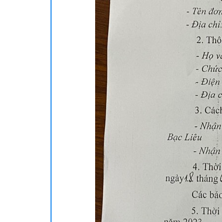
Khoa T
Khoa Nộ
Khoa U
Khoa S
Khoa N
Khoa P
Khoa R
Khoa M
Khoa N
Khoa N