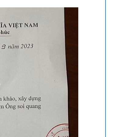
h vụ khám chữa bệnh
dịch vụ phục vụ
Dịch vụ vận chuyển, đưa đón bằng xe cấp cứu
Dịch vụ xông hơi sàn chậu sau sinh