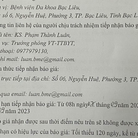
ai mũi họng (26-02-2021)
i Tiết Nội Thận
ng Bướu (01-01-2020)
ản (06/9/2020)
hi (01-01-2020)
TGM-HS (13-08-2025)
ăng Hàm Mặt (01-01-2020)
ắt (06/9/2020)
goại CT-CH(11/06/2022)
goại Tổng Hợp (06/9/2020)