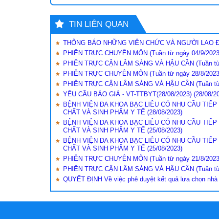
TIN LIÊN QUAN
THÔNG BÁO NHỮNG VIÊN CHỨC VÀ NGƯỜI LAO ĐỘ
PHIÊN TRỰC CHUYÊN MÔN (Tuần từ ngày 04/9/2023 
PHIÊN TRỰC CẬN LÂM SÀNG VÀ HẬU CẦN (Tuần từ n
PHIÊN TRỰC CHUYÊN MÔN (Tuần từ ngày 28/8/2023 
PHIÊN TRỰC CẬN LÂM SÀNG VÀ HẬU CẦN (Tuần từ n
YÊU CẦU BÁO GIÁ - VT-TTBYT(28/08/2023)
(28/08/2
BỆNH VIỆN ĐA KHOA BẠC LIÊU CÓ NHU CẦU TIẾ
CHẤT VÀ SINH PHẨM Y TẾ
(28/08/2023)
BỆNH VIỆN ĐA KHOA BẠC LIÊU CÓ NHU CẦU TIẾ
CHẤT VÀ SINH PHẨM Y TẾ
(25/08/2023)
BỆNH VIỆN ĐA KHOA BẠC LIÊU CÓ NHU CẦU TIẾ
CHẤT VÀ SINH PHẨM Y TẾ
(25/08/2023)
PHIÊN TRỰC CHUYÊN MÔN (Tuần từ ngày 21/8/2023 
PHIÊN TRỰC CẬN LÂM SÀNG VÀ HẬU CẦN (Tuần từ n
QUYẾT ĐỊNH Về việc phê duyệt kết quả lưa chọn nhà