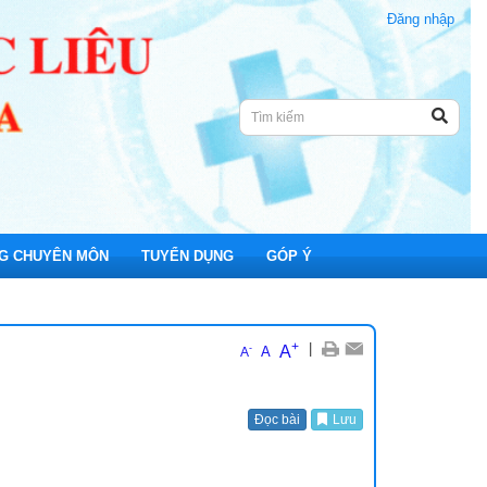
Đăng nhập
G CHUYÊN MÔN
TUYỂN DỤNG
GÓP Ý
+
|
A
-
A
A
nh Viện
Đọc bài
Lưu