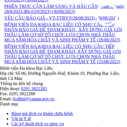
PHIÊN TRỰC CẬN LÂM SÀNG VÀ HẬU CẦN (Tuần từ ngày
28/8/2023 đến 03/9/2023)
(30/08/2023)
YÊU CẦU BÁO GIÁ - VT-TTBYT(28/08/2023)
(28/08/2023)
BỆNH VIỆN ĐA KHOA BẠC LIÊU CÓ NHU CẦU TIẾP
NHẬN BÁO GIÁ ĐỂ THAM KHẢO, XÂY DỰNG GIÁ GÓI
THẦU,LÀM CƠ SỞ TỔ CHỨC LỰA CHỌN NHÀ THẦU
MUA SẮM HÓA CHẤT VÀ SINH PHẨM Y TẾ
(28/08/2023)
BỆNH VIỆN ĐA KHOA BẠC LIÊU CÓ NHU CẦU TIẾP
NHẬN BÁO GIÁ ĐỂ THAM KHẢO, XÂY DỰNG GIÁ GÓI
THẦU,LÀM CƠ SỞ TỔ CHỨC LỰA CHỌN NHÀ THẦU
MUA SẮM HÓA CHẤT VÀ SINH PHẨM Y TẾ
(25/08/2023)
Bệnh viện Đa khoa Bạc Liêu
Địa chỉ: Số 06, Đường Nguyễn Huệ, Khóm 10, Phường Bạc Liêu,
tỉnh Cà Mau
Thông tin liên hệ chung
Điện thoại:
0291.3822285
Fax: 0291.3822268
Email:
bvdkbl@camau.gov.vn
Danh mục
Bảng giá dịch vụ khám chữa bệnh
Vật tư Y tế
Các kỹ thuật dịch vụ phục vụ