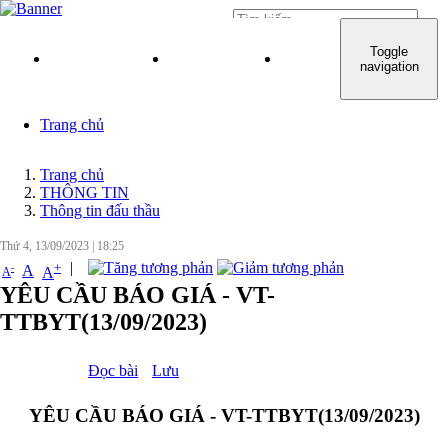
Đăng nhập
Toggle
TRANG CHỦ
GIỚI THIỆU
QUY TRÌNH KHÁM C
navigation
Trang chủ
Trang chủ
THÔNG TIN
Thông tin đấu thầu
Thứ 4, 13/09/2023
|
18:25
|
+
-
A
A
A
YÊU CẦU BÁO GIÁ - VT-
TTBYT(13/09/2023)
Đọc bài
Lưu
YÊU CẦU BÁO GIÁ - VT-TTBYT(13/09/2023)