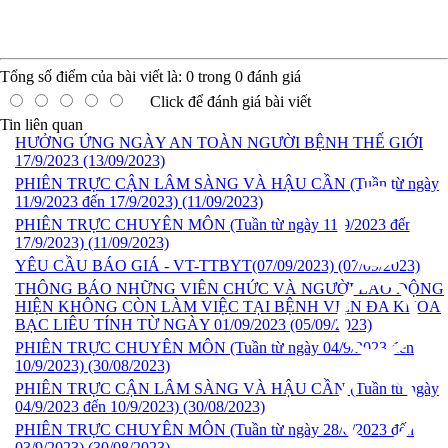
Tổng số điểm của bài viết là:
0
trong
0
đánh giá
Click để đánh giá bài viết
Tin liên quan
HƯỞNG ỨNG NGÀY AN TOÀN NGƯỜI BỆNH THẾ GIỚI
17/9/2023
(13/09/2023)
PHIÊN TRỰC CẬN LÂM SÀNG VÀ HẬU CẦN (Tuần từ ngày
11/9/2023 đến 17/9/2023)
(11/09/2023)
PHIÊN TRỰC CHUYÊN MÔN (Tuần từ ngày 11/9/2023 đến
17/9/2023)
(11/09/2023)
YÊU CẦU BÁO GIÁ - VT-TTBYT(07/09/2023)
(07/09/2023)
THÔNG BÁO NHỮNG VIÊN CHỨC VÀ NGƯỜI LAO ĐỘNG
HIỆN KHÔNG CÒN LÀM VIỆC TẠI BỆNH VIỆN ĐA KHOA
BẠC LIÊU TÍNH TỪ NGÀY 01/09/2023
(05/09/2023)
PHIÊN TRỰC CHUYÊN MÔN (Tuần từ ngày 04/9/2023 đến
10/9/2023)
(30/08/2023)
PHIÊN TRỰC CẬN LÂM SÀNG VÀ HẬU CẦN (Tuần từ ngày
04/9/2023 đến 10/9/2023)
(30/08/2023)
PHIÊN TRỰC CHUYÊN MÔN (Tuần từ ngày 28/8/2023 đến
03/9/2023)
(30/08/2023)