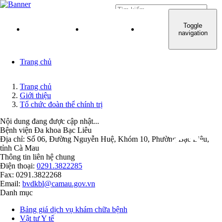
Đăng nhập
Toggle
TRANG CHỦ
GIỚI THIỆU
QUY TRÌNH KHÁM C
navigation
Trang chủ
Trang chủ
Giới thiệu
Tổ chức đoàn thể chính trị
Nội dung đang được cập nhật...
Bệnh viện Đa khoa Bạc Liêu
Địa chỉ: Số 06, Đường Nguyễn Huệ, Khóm 10, Phường Bạc Liêu,
tỉnh Cà Mau
Thông tin liên hệ chung
Điện thoại:
0291.3822285
Fax: 0291.3822268
Email:
bvdkbl@camau.gov.vn
Danh mục
Bảng giá dịch vụ khám chữa bệnh
Vật tư Y tế