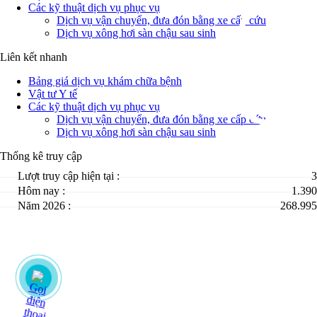
Các kỹ thuật dịch vụ phục vụ
Dịch vụ vận chuyển, đưa đón bằng xe cấp cứu
Dịch vụ xông hơi sàn chậu sau sinh
Liên kết nhanh
Bảng giá dịch vụ khám chữa bệnh
Vật tư Y tế
Các kỹ thuật dịch vụ phục vụ
Dịch vụ vận chuyển, đưa đón bằng xe cấp cứu
Dịch vụ xông hơi sàn chậu sau sinh
Thống kê truy cập
Lượt truy cập hiện tại :
3
Hôm nay :
1.390
Năm 2026 :
268.995