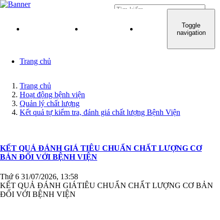
Đăng nhập
Toggle
TRANG CHỦ
GIỚI THIỆU
QUY TRÌNH KHÁM C
navigation
Trang chủ
Trang chủ
Hoạt động bệnh viện
Quản lý chất lượng
Kết quả tự kiểm tra, đánh giá chất lượng Bệnh Viện
KẾT QUẢ ĐÁNH GIÁ TIÊU CHUẨN CHẤT LƯỢNG CƠ
BẢN ĐỐI VỚI BỆNH VIỆN
Thứ 6 31/07/2026, 13:58
KẾT QUẢ ĐÁNH GIÁTIÊU CHUẨN CHẤT LƯỢNG CƠ BẢN
ĐỐI VỚI BỆNH VIỆN