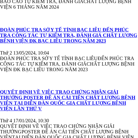
BÁO CÁO TỰ KIỂM TRA, ĐÁNH GIÁCHẤT LƯỢNG BỆNH
VIỆN 6 THÁNG NĂM 2024
ĐOÀN PHÚC TRA SỞ Y TẾ TỈNH BẠC LIÊU ĐẾN PHÚC
TRA CÔNG TÁC TỰ KIỂM TRA, ĐÁNH GIÁ CHẤT LƯỢNG
BỆNH VIỆN ĐK BẠC LIÊU TRONG NĂM 2023
Thứ 2 13/05/2024, 10:04
ĐOÀN PHÚC TRA SỞ Y TẾ TỈNH BẠC LIÊUĐẾN PHÚC TRA
CÔNG TÁC TỰ KIỂM TRA, ĐÁNH GIÁCHẤT LƯỢNG BỆNH
VIỆN ĐK BẠC LIÊU TRONG NĂM 2023
QUYẾT ĐỊNH VỀ VIỆC TRAO CHỨNG NHẬN GIẢI
THƯỞNG POSTER ĐỀ ÁN CẢI TIẾN CHẤT LƯỢNG BỆNH
VIỆN TẠI DIỄN ĐÀN QUỐC GIA CHẤT LƯỢNG BỆNH
VIỆN LẦN THỨ V
Thứ 4 17/01/2024, 10:30
QUYẾT ĐỊNH VỀ VIỆC TRAO CHỨNG NHẬN GIẢI
THƯỞNGPOSTER ĐỀ ÁN CẢI TIẾN CHẤT LƯỢNG BỆNH
VIỆNTẠI DIỄN ĐÀN QUỐC GIA CHẤT LƯỢNG BỆNH VIỆN