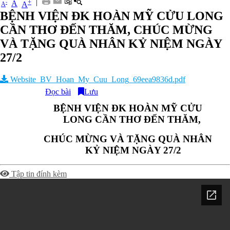
|
+
-
A
A
A
BỆNH VIỆN ĐK HOÀN MỸ CỬU LONG
CẦN THƠ ĐẾN THĂM, CHÚC MỪNG
VÀ TẶNG QUÀ NHÂN KỶ NIỆM NGÀY
27/2
Website_BV_Hoan_My_Cuu_Long_69eea9836d.pdf
Đọc bài
Lưu
BỆNH VIỆN ĐK HOÀN MỸ CỬU
LONG CẦN THƠ ĐẾN THĂM,
CHÚC MỪNG VÀ TẶNG QUÀ NHÂN
KỶ NIỆM NGÀY 27/2
Tập tin đính kèm