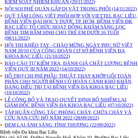
KIỂM SOÁT NHIỄM KHUẨN
(29/11/2022)
NỘI SOI PHẾ QUẢN GẮP DỊ VẬT TRONG PHỔI
(14/11/2022)
QUỸ TẤM LÒNG VIỆT PHỐI HỢP VỚI VIETTEL BẠC LIÊU,
BỆNH VIỆN ĐẠI HỌC Y DƯỢC TP. HCM, BỆNH VIỆN ĐK
BẠC LIÊU TỔ CHỨC HOẠT ĐỘNG KHÁM SÀNG LỌC
BỆNH TIM BẨM SINH CHO TRẺ EM DƯỚI 16 TUỔI
(08/11/2022)
HỘI THI KHÉO TAY - CHÀO MỪNG NGÀY PHỤ NỮ VIỆT
NAM 20/10 CỦA CÔNG ĐOÀN CƠ SỞ BỆNH VIỆN ĐA
KHOA BẠC LIÊU
(21/10/2022)
BÁO CÁO TỰ KIỂM TRA, ĐÁNH GIÁ CHẤT LƯỢNG BỆNH
VIỆN QUÝ III NĂM 2022
(14/10/2022)
HỖ TRỢ CHI PHÍ PHẪU THUẬT THAY KHỚP GỐI TOÀN
PHẦN CHO NGƯỜI BỆNH CÓ HOÀN CẢNH KHÓ KHĂN
ĐANG ĐIỀU TRỊ TẠI BỆNH VIỆN ĐA KHOA BẠC LIÊU
(10/10/2022)
LỄ CÔNG BỐ VÀ TRAO QUYẾT ĐỊNH BỔ NHIỆM LẠI
GIÁM ĐỐC BỆNH VIỆN ĐA KHOA BẠC LIÊU
(07/10/2022)
TẬP HUẤN CÔNG TÁC PHÒNG CHÁY, CHỮA CHÁY VÀ
CỨU NẠN CỨU HỘ NĂM 2022
(28/09/2022)
ĐEM LẠI ÁNH SÁNG TÌNH THƯƠNG
(22/09/2022)
Bệnh viện Đa khoa Bạc Liêu
Địa chỉ: Số 06, Đường Nguyễn Huệ, Khóm 10, Phường Bạc Liêu,