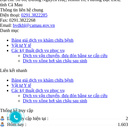
tỉnh Cà Mau
Thông tin liên hệ chung
Điện thoại:
0291.3822285
Fax: 0291.3822268
Email:
bvdkbl@camau.gov.vn
Danh mục
Bảng giá dịch vụ khám chữa bệnh
Vật tư Y tế
Các kỹ thuật dịch vụ phục vụ
Dịch vụ vận chuyển, đưa đón bằng xe cấp cứu
Dịch vụ xông hơi sàn chậu sau sinh
Liên kết nhanh
Bảng giá dịch vụ khám chữa bệnh
Vật tư Y tế
Các kỹ thuật dịch vụ phục vụ
Dịch vụ vận chuyển, đưa đón bằng xe cấp cứu
Dịch vụ xông hơi sàn chậu sau sinh
Thống kê truy cập
Lượt truy cập hiện tại :
2
Hôm nay :
1.603