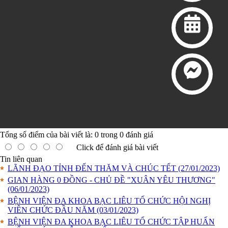
Tổng số điểm của bài viết là:
0
trong
0
đánh giá
Click để đánh giá bài viết
Tin liên quan
LÃNH ĐẠO TỈNH ĐẾN THĂM VÀ CHÚC TẾT
(27/01/2023)
GIAN HÀNG 0 ĐỒNG - CHỦ ĐỀ "XUÂN YÊU THƯƠNG"
(06/01/2023)
BỆNH VIỆN ĐA KHOA BẠC LIÊU TỐ CHỨC HỘI NGHỊ
VIÊN CHỨC ĐẦU NĂM
(03/01/2023)
BỆNH VIỆN ĐA KHOA BẠC LIÊU TỔ CHỨC TẬP HUẤN