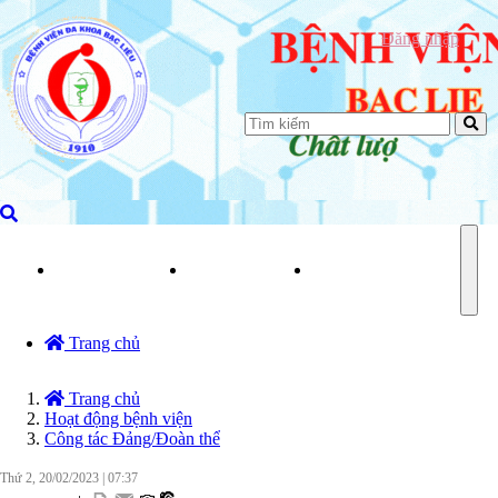
Đăng nhập
TRANG CHỦ
GIỚI THIỆU
QUY TRÌNH KHÁM C
Togg
navi
Trang chủ
Trang chủ
Hoạt động bệnh viện
Công tác Đảng/Đoàn thể
Thứ 2, 20/02/2023
|
07:37